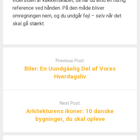
indersiden af køkkenskabet, så har du altid en hurtig
reference ved hånden. På den måde bliver
omregningen nem, og du undgår fejl – selv når det
skal gå stærkt.
Post
navigation
Previous Post:
Biler: En Uundgåelig Del af Vores
Hverdagsliv
Next Post:
Arkitekturens ikoner: 10 danske
bygninger, du skal opleve