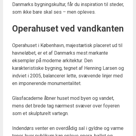
Danmarks bygningskultur, får du inspiration til steder,
som ikke bare skal ses – men opleves.
Operahuset ved vandkanten
Operahuset i København, majestætisk placeret ud til
havneløbet, er et af Danmarks mest markante
eksempler på moderne arkitektur. Den
karakteristiske bygning, tegnet af Henning Larsen og
indviet i 2005, balancerer lette, svævende linjer med
en imponerende monumentalitet.
Glasfacaderne åbner huset mod byen og vandet,
mens det brede tag nærmest svæver over foyeren
som et skulpturelt vartegn.
Indendørs venter en overdådig sal i gyldne og varme
toner, hvor publikum kan opleve opera, ballet og