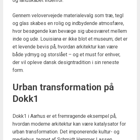
og landskabet indenfor.
Gennem velovervejede materialevalg som træ, tegl
og glas skabes en rolig og indbydende atmosfære,
hvor besøgende kan bevæge sig ubesværet mellem
inde og ude. Louisiana er ikke blot et museum; det er
et levende bevis på, hvordan arkitektur kan være
både ydmyg og storslået – og et must for enhver,
der vil opleve dansk designtradition i sin reneste
form.
Urban transformation på
Dokk1
Dokk1 i Aarhus er et fremragende eksempel på,
hvordan moderne arkitektur kan være katalysator for
urban transformation. Det imponerende kultur- og
mediehus, tegnet af Schmidt Hammer Lassen