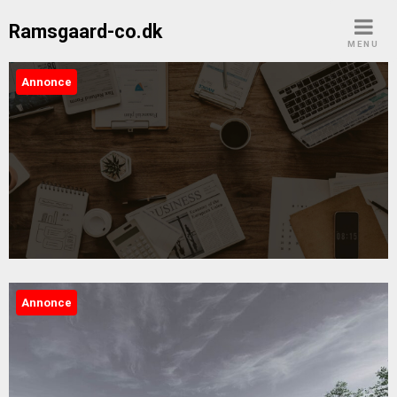
Skip
Ramsgaard-co.dk
to
MENU
content
Annonce
Ramsgaard-co.dk
Annonce