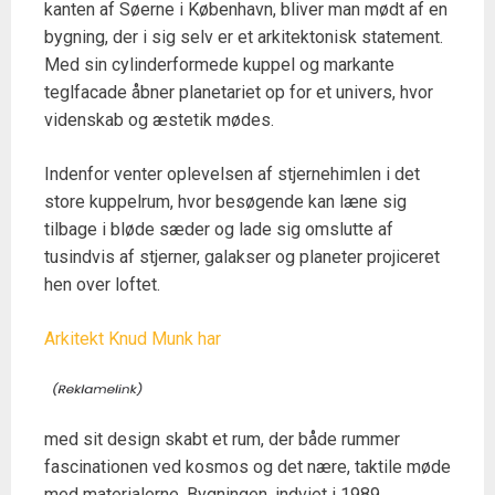
kanten af Søerne i København, bliver man mødt af en
bygning, der i sig selv er et arkitektonisk statement.
Med sin cylinderformede kuppel og markante
teglfacade åbner planetariet op for et univers, hvor
videnskab og æstetik mødes.
Indenfor venter oplevelsen af stjernehimlen i det
store kuppelrum, hvor besøgende kan læne sig
tilbage i bløde sæder og lade sig omslutte af
tusindvis af stjerner, galakser og planeter projiceret
hen over loftet.
Arkitekt Knud Munk har
med sit design skabt et rum, der både rummer
fascinationen ved kosmos og det nære, taktile møde
med materialerne. Bygningen, indviet i 1989,