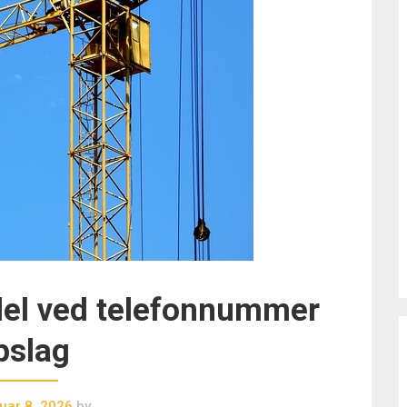
del ved telefonnummer
pslag
uar 8, 2026
by