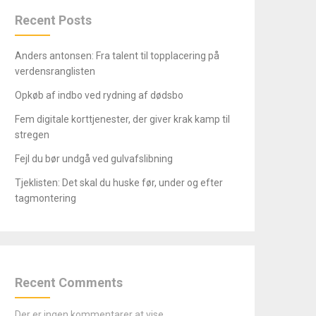
Recent Posts
Anders antonsen: Fra talent til topplacering på
verdensranglisten
Opkøb af indbo ved rydning af dødsbo
Fem digitale korttjenester, der giver krak kamp til
stregen
Fejl du bør undgå ved gulvafslibning
Tjeklisten: Det skal du huske før, under og efter
tagmontering
Recent Comments
Der er ingen kommentarer at vise.