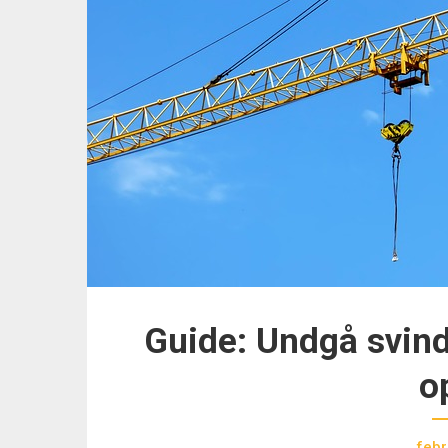
Guide: Undgå svin
o
febr