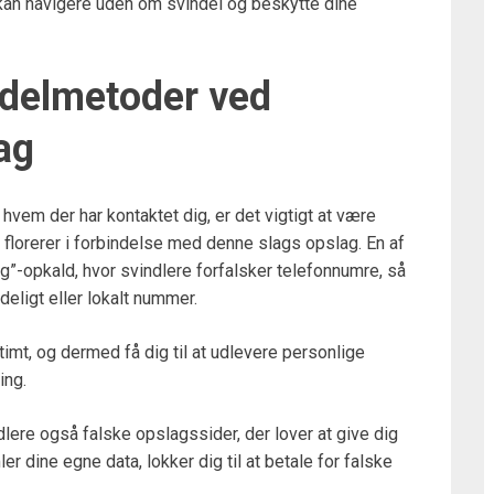
u kan navigere uden om svindel og beskytte dine
ndelmetoder ved
ag
 hvem der har kontaktet dig, er det vigtigt at være
lorerer i forbindelse med denne slags opslag. En af
”-opkald, hvor svindlere forfalsker telefonnumre, så
eligt eller lokalt nummer.
itimt, og dermed få dig til at udlevere personlige
ing.
ere også falske opslagssider, der lover at give dig
 dine egne data, lokker dig til at betale for falske
.