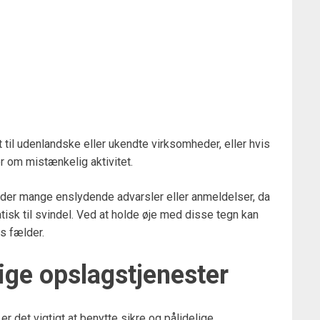
il udenlandske eller ukendte virksomheder, eller hvis
 om mistænkelig aktivitet.
inder mange enslydende advarsler eller anmeldelser, da
isk til svindel. Ved at holde øje med disse tegn kan
s fælder.
lige opslagstjenester
r det vigtigt at benytte sikre og pålidelige