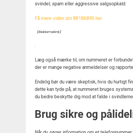
svindel, spam eller aggressive salgsopkald.
Få mere viden om 88186890 her
.
Læg også mærke til, om nummeret er forbundet t
der er mange negative anmeldelser og rapporter
Endelig bør du være skeptisk, hvis du hurtigt f
dette kan tyde på, at nummeret bruges systemat
du bedre beskytte dig mod at falde i svindlerne
Brug sikre og pålide
Når du søger information om et telefonnummer, e