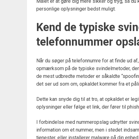
Målet er at gøre dig mere sikker og tryg, så d
personlige oplysninger bedst muligt.
Kend de typiske svi
telefonnummer opsl
Når du søger på telefonnumre for at finde ud af,
opmærksom på de typiske svindelmetoder, der f
de mest udbredte metoder er såkaldte “spoofing
det ser ud som om, opkaldet kommer fra et pålid
Dette kan snyde dig til at tro, at opkaldet er leg
oplysninger eller følge et link, der fører til phish
I forbindelse med nummeropslag udnytter svindl
information om et nummer, men i stedet indsamler
tjenester, eller installerer malware på din enhed