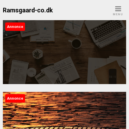
Skip
Ramsgaard-co.dk
to
MENU
content
Annonce
Ramsgaard-co.dk
Annonce